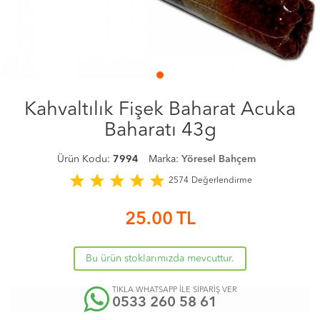
Kahvaltılık Fişek Baharat Acuka
Baharatı 43g
Ürün Kodu:
7994
Marka:
Yöresel Bahçem
star
star
star
star
star
2574
Değerlendirme
25.00
TL
Bu ürün stoklarımızda mevcuttur.
TIKLA WHATSAPP İLE SİPARİŞ VER
0533 260 58 61