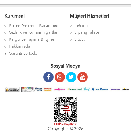
Acuka Baharatı 43g ürünü faydaları ve kullanımı, Kahvaltılık Fişek Baharat Acuka Baharatı 43g ürünü hakkında, Kahvaltılık
Fişek Baharat Acuka Baharatı 43g ürünü yorum, Kahvaltılık Fişek Baharat Acuka Baharatı 43g ürünü satışı, Kahvaltılık Fişek
Kurumsal
Müşteri Hizmetleri
Baharat Acuka Baharatı 43g ürünü satan, Kahvaltılık Fişek Baharat Acuka Baharatı 43g ürünü satış yerleri, Kahvaltılık Fişek
Baharat Acuka Baharatı 43gürünü satılan yerler, Kahvaltılık Fişek Baharat Acuka Baharatı 43g ürünü satan yerler, Kahvaltılık
Kişisel Verilerin Korunması
İletişim
Fişek Baharat Acuka Baharatı 43g ürünü nerede satılır, Kahvaltılık Fişek Baharat Acuka Baharatı 43g ürünü nereden alınır,
Gizlilik ve Kullanım Şartları
Sipariş Takibi
Kahvaltılık Fişek Baharat Acuka Baharatı 43g ürünü nerelerde satılıyor, Kahvaltılık Fişek Baharat Acuka Baharatı 43g ürünü
Kargo ve Taşıma Bilgileri
S.S.S.
nerden alabilirim, Kahvaltılık Fişek Baharat Acuka Baharatı 43g ürünü etkileri, Kahvaltılık Fişek Baharat Acuka Baharatı 43g
Hakkımızda
ürünü nasıl kullanılır, Kahvaltılık Fişek Baharat Acuka Baharatı 43g ürünü nerde, Kahvaltılık Fişek Baharat Acuka Baharatı
Garanti ve İade
43g ürünü faydası, Kahvaltılık Fişek Baharat Acuka Baharatı 43g ürünü faydaları neler, Kahvaltılık Fişek Baharat Acuka
Sosyal Medya
Baharatı 43g zararları, Kahvaltılık Fişek Baharat Acuka Baharatı 43g yan etkileri, Kahvaltılık Fişek Baharat Acuka Baharatı
43g aktarlarda bulunurmu, Kahvaltılık Fişek Baharat Acuka Baharatı 43g nedir, Kahvaltılık Fişek Baharat Acuka Baharatı 43g
haftada kaç kez kullanılır, Kahvaltılık Fişek Baharat Acuka Baharatı 43g günde kaç kez kullanılır, Kahvaltılık Fişek Baharat
Acuka Baharatı 43g mideye dokunurmu, Kahvaltılık Fişek Baharat Acuka Baharatı 43g her gün kullanılırmı, Kahvaltılık Fişek
Baharat Acuka Baharatı 43g kaç günde bir kullanılır, Kahvaltılık Fişek Baharat Acuka Baharatı 43g aktarlarda bulunurmu,
Kahvaltılık Fişek Baharat Acuka Baharatı 43g ne için kullanılır, Kahvaltılık Fişek Baharat Acuka Baharatı 43g ne sıklıkla
kullanılır, Kahvaltılık Fişek Baharat Acuka Baharatı 43g aktarda satılırmı, Kahvaltılık Fişek Baharat Acuka Baharatı 43g ürünü
hakkındaki tüm bilgilerini detaylarını Aktardangelsin online alışveriş mağazalarında bulabilirsiniz.
Copyrights © 2026