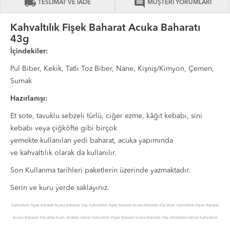
local_shipping
comment
TESLİMAT VE İADE
MÜŞTERİ YORUMLARI
Kahvaltılık Fişek Baharat Acuka Baharatı
43g
İçindekiler:
Pul Biber, Kekik, Tatlı Toz Biber, Nane, Kişniş/Kimyon, Çemen,
Sumak
Hazırlanışı:
Et sote, tavuklu sebzeli türlü, ciğer ezme, kâğıt kebabı, sini
kebabı veya çiğköfte gibi birçok
yemekte kullanılan yedi baharat, acuka yapımında
ve kahvaltılık olarak da kullanılır.
Son Kullanma tarihleri paketlerin üzerinde yazmaktadır.
Serin ve kuru yerde saklayınız.
Kahvaltılık Fişek Baharat Acuka Baharatı 43g, Kahvaltılık Fişek Baharat Acuka Baharatı 43g aktar, Kahvaltılık Fişek Baharat
Acuka Baharatı 43g aktar fiyatı, aktarda satılan Kahvaltılık Fişek Baharat Acuka Baharatı 43g, aktarlarda satılan Kahvaltılık
Fişek Baharat Acuka Baharatı 43g, Kahvaltılık Fişek Baharat Acuka Baharatı 43g sipariş, Kahvaltılık Fişek Baharat Acuka