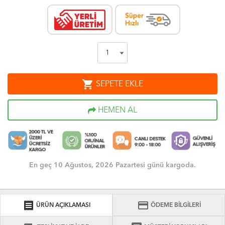
shopping_cart
SEPETE EKLE
HEMEN AL
En geç 10 Ağustos, 2026 Pazartesi günü kargoda.
receipt
credit_card
ÜRÜN AÇIKLAMASI
ÖDEME BİLGİLERİ