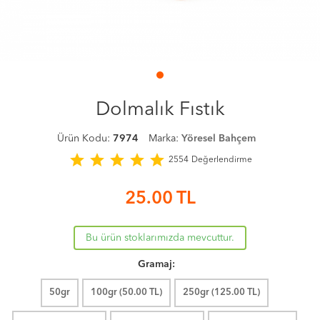
Dolmalık Fıstık
Ürün Kodu:
7974
Marka:
Yöresel Bahçem
star
star
star
star
star
2554
Değerlendirme
25.00
TL
Bu ürün stoklarımızda mevcuttur.
Gramaj:
50gr
100gr (
50.00
TL)
250gr (
125.00
TL)