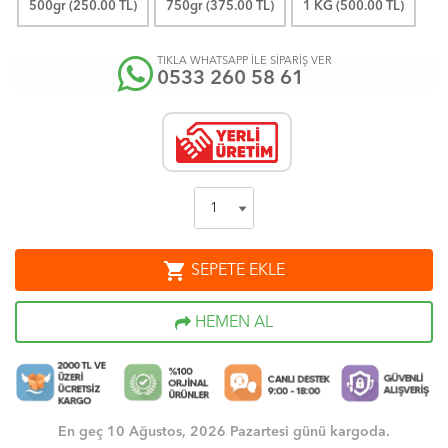
500gr (
250.00
TL)
750gr (
375.00
TL)
1 KG (
500.00
TL)
TIKLA WHATSAPP İLE SİPARİŞ VER
0533 260 58 61
shopping_cart
SEPETE EKLE
HEMEN AL
En geç 10 Ağustos, 2026 Pazartesi günü kargoda.