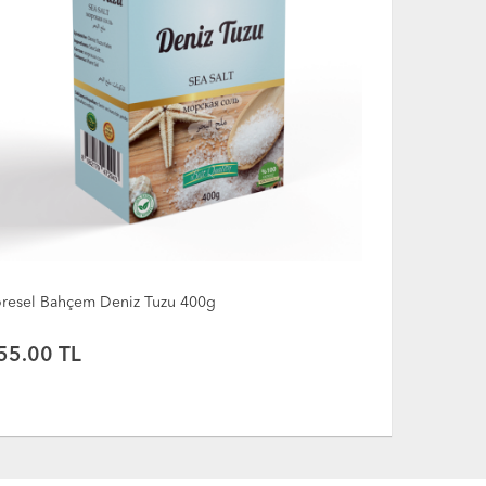
öresel Bahçem Deniz Tuzu 400g
Yöresel Bah
55.00
TL
50.00
T