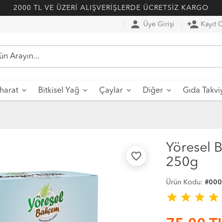
2000 TL VE ÜZERİ ALIŞVERİŞLERDE ÜCRETSİZ KARGO
person
person_add
Üye Girişi
Kayıt 
harat
Bitkisel Yağ
Çaylar
Diğer
Gıda Takvi
Yöresel 
favorite_border
250g
Ürün Kodu:
#00
star
star
star
star