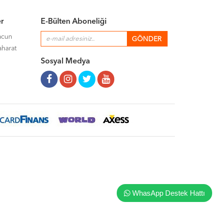
er
E-Bülten Aboneliği
acun
aharat
Sosyal Medya
WhasApp Destek Hattı