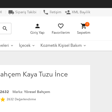
local_shipping
phone
person_add
Ol
Sipariş Takibi
İletişim
XML Bayilik
person
favorite_border
shopping_cart
0
search
Giriş Yap
Favorilerim
Sepetim
yeleri
İçecek
Kozmetik Kişisel Bakım
Bahçem Kaya Tuzu İnce
02632
Marka:
Yöresel Bahçem
star
2632
Değerlendirme