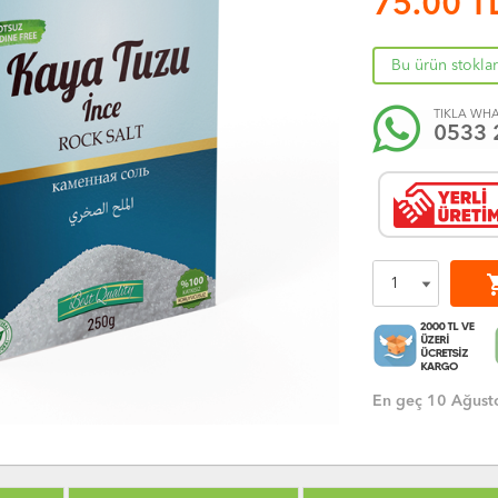
75.00
T
Bu ürün stokla
TIKLA WHA
0533 
shoppi
En geç 10 Ağusto