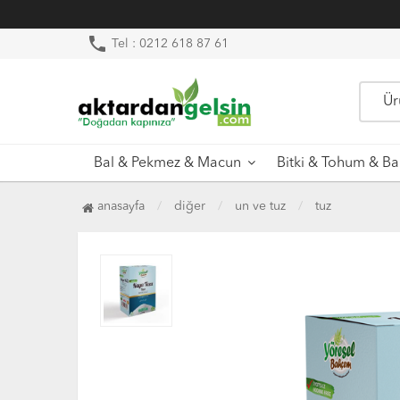
phone
Tel : 0212 618 87 61
Bal & Pekmez & Macun
Bitki & Tohum & Ba
anasayfa
diğer
un ve tuz
tuz