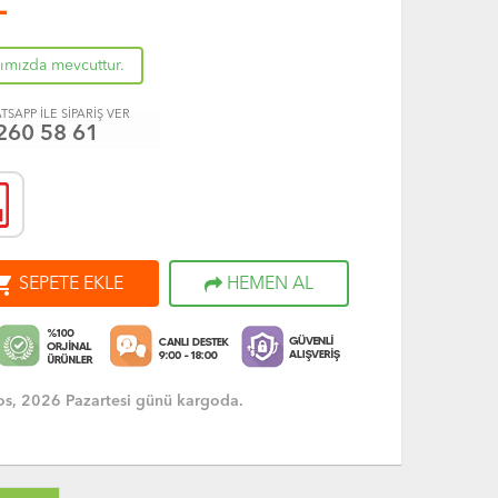
L
rımızda mevcuttur.
TSAPP İLE SİPARİŞ VER
260 58 61
ng_cart
SEPETE EKLE
HEMEN AL
s, 2026 Pazartesi günü kargoda.