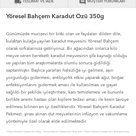
local_shipping
comment
TESLİMAT VE İADE
MÜŞTERİ YORUMLARI
Yöresel Bahçem Karadut Özü 350g
Günümüzde mucizevi bir bitki olan ve faydaları dilden dile,
kulaktan kulağa yayılan karadut meyvesini Yöresel Bahçem
olarak sofralarınıza getiriyoruz. Bir ağacından onlarca kilo
meyve veren bereketli karadut meyvesinin şifa kaynağı olduğu
ve yapılan tüm araştırmalarda olumlu sonuca gidildiği
saptanmıştır. Başlıca yararları halsizliğe iyi gelmesi, aşırı
yorgunluğu gidermesi, antibiyotik etkisi yaparak ağız, boğaz
enfeksiyonlarını gidermek amacı ile kullanılması ve gayet
sağlıklı bir şekilde iyileştirmesi, kanı temizlemesi ve bununla
birlikte anemi hastası olan kişilere tedavi amacı ile kesin tavsiye
edilmesi bilinen en iyi özellikleridir. Yöresel Bahçem Karadut
Pekmezi, şirası alınan dut meyvelerinin infüzyon ve vakumlama
yöntemiyle özel olarak elde edilmektedir.
Yöresel Bahçem Karadut Özü 350g, Yöresel Bahçem Karadut Özü 350g aktar, Yöresel Bahçem Karadut Özü 350g aktar fiyatı,