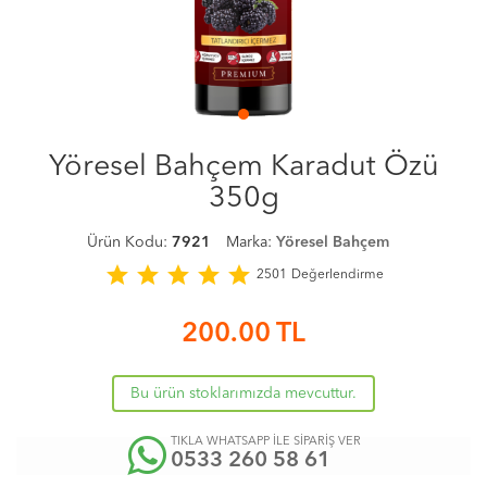
Yöresel Bahçem Karadut Özü
350g
Ürün Kodu:
7921
Marka:
Yöresel Bahçem
star
star
star
star
star
2501
Değerlendirme
200.00
TL
Bu ürün stoklarımızda mevcuttur.
TIKLA WHATSAPP İLE SİPARİŞ VER
0533 260 58 61