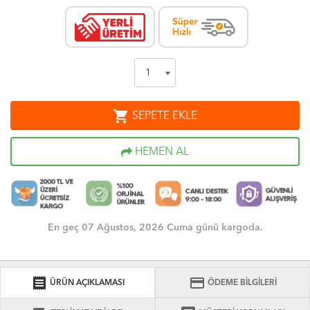
shopping_cart
SEPETE EKLE
HEMEN AL
En geç 07 Ağustos, 2026 Cuma günü kargoda.
receipt
credit_card
ÜRÜN AÇIKLAMASI
ÖDEME BİLGİLERİ