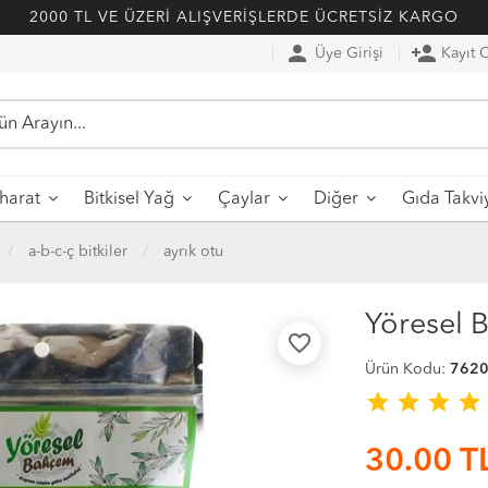
2000 TL VE ÜZERİ ALIŞVERİŞLERDE ÜCRETSİZ KARGO
person
person_add
Üye Girişi
Kayıt 
harat
Bitkisel Yağ
Çaylar
Diğer
Gıda Takvi
a-b-c-ç bitkiler
ayrık otu
Yöresel 
favorite_border
Ürün Kodu:
762
star
star
star
star
30.00
T