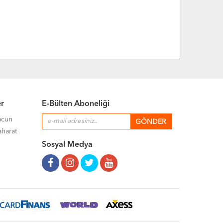
er
E-Bülten Aboneliği
acun
aharat
Sosyal Medya