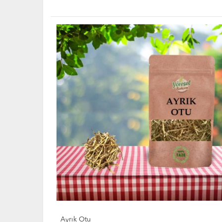
fiyatları, Yöresel Bahçem Ayrık Otu 30gr detayları, Yöresel Bahçem Ayrık Otu 30gr açıklamaları, Yöres
Yöresel Bahçem Ayrık Otu 30gr ürünü satışı, Yöresel Bahçem Ayrık Otu 30gr ürünü satan, Yöresel Bahç
alınır, Yöresel Bahçem Ayrık Otu 30gr ürünü nerelerde satılıyor, Yöresel Bahçem Ayrık Otu 30gr ürünü
ürünü faydaları neler, Yöresel Bahçem Ayrık Otu 30gr zararları, Yöresel Bahçem Ayrık Otu 30gr yan etki
mideye dokunurmu, Yöresel Bahçem Ayrık Otu 30gr her gün kullanılırmı, Yöresel Bahçem Ayrık Otu 30gr 
Ayrık Otu