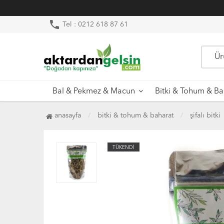
phone
Tel : 0212 618 87 61
Bal & Pekmez & Macun
Bitki & Tohum & Ba
anasayfa
bitki & tohum & baharat
şifalı bitki
TÜKENDİ