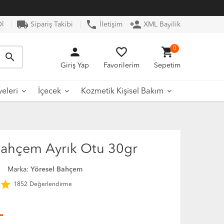
local_shipping
phone
person_add
Ol
Sipariş Takibi
İletişim
XML Bayilik
person
favorite_border
shopping_cart
0
search
Giriş Yap
Favorilerim
Sepetim
yeleri
İçecek
Kozmetik Kişisel Bakım
Bahçem Ayrık Otu 30gr
0
Marka:
Yöresel Bahçem
star
1852
Değerlendirme
L