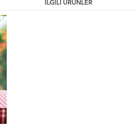
İLGİLİ ÜRÜNLER
el Bahçem Ayrık Otu 30gr ürünü faydaları, Yöresel Bahçem Ayrık Otu 30gr ürünü kullanımı, Yöresel Bahçem Ayrık Otu 30gr ürünü faydaları 
em Ayrık Otu 30gr ürünü satış yerleri, Yöresel Bahçem Ayrık Otu 30grürünü satılan yerler, Yöresel Bahçem Ayrık Otu 30gr ürünü satan yer
 nerden alabilirim, Yöresel Bahçem Ayrık Otu 30gr ürünü etkileri, Yöresel Bahçem Ayrık Otu 30gr ürünü nasıl kullanılır, Yöresel Bahçem A
leri, Yöresel Bahçem Ayrık Otu 30gr aktarlarda bulunurmu, Yöresel Bahçem Ayrık Otu 30gr nedir, Yöresel Bahçem Ayrık Otu 30gr haftada ka
kaç günde bir kullanılır, Yöresel Bahçem Ayrık Otu 30gr aktarlarda bulunurmu, Yöresel Bahçem Ayrık Otu 30gr ne için kullanılır, Yöresel B
Bahçem Ayrık Otu 30gr ürünü hakkındaki tüm bilgilerini detaylarını Aktardangelsin online alışveriş mağazalarında bulabilirsiniz.