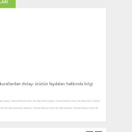
LARI
 kurallardan dolayı ürünün faydaları hakkında bilgi
gr sipariş, Yöresel Bahçem Ayrık Otu 30gr online sipariş, Yöresel Bahçem Ayrık Otu 30gr ürünü, Yöresel
k Otu 30gr açıklamalı detayları, Yöresel Bahçem Ayrık Otu 30gr faydaları, Yöresel Bahçem Ayrık Otu
yrık Otu 30gr satışı, Yöresel Bahçem Ayrık Otu 30gr satan, Yöresel Bahçem Ayrık Otu 30gr satış yerleri,
öresel Bahçem Ayrık Otu 30gr nerden alabilirim, Yöresel Bahçem Ayrık Otu 30gr satılan, Yöresel Bahçem
el Bahçem Ayrık Otu 30gr ne kadar, Yöresel Bahçem Ayrık Otu 30gr fiyatı, Yöresel Bahçem Ayrık Otu 30gr