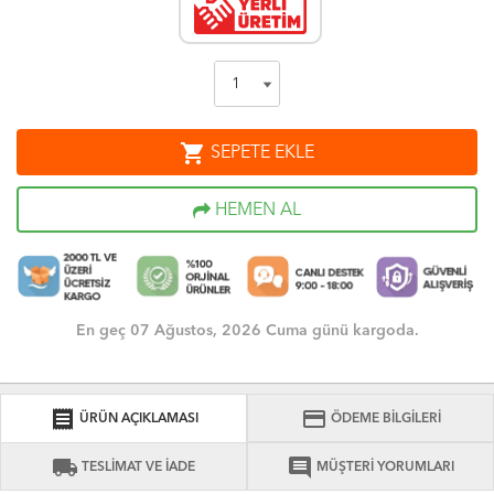
shopping_cart
SEPETE EKLE
HEMEN AL
En geç 07 Ağustos, 2026 Cuma günü kargoda.
receipt
credit_card
ÜRÜN AÇIKLAMASI
ÖDEME BİLGİLERİ
local_shipping
comment
TESLİMAT VE İADE
MÜŞTERİ YORUMLARI