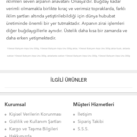
iklimleri seven arpanın anavatanı Önasya’dır. Buğday kadar
verimli olmamakla birlikte kıraç ve verimsiz topraklarda, farklı
iklim şartları altında yetiştirilebildiği için dünya hububat
üretiminde önemli bir yer tutmaktadır. Arpanın zirai işlemleri
diğer buğdaygillerle aynıdır. Üstelik daha kısa bir zamanda ve
daha erken yetişmektedir.
Yöresel Bahçem Arpa Unu 300g, Yöresel Bahçem Arpa Unu 300g aktar, Yöresel Bahçem Arpa Unu 300g aktar fiyatı, aktarda
satılan Yöresel Bahçem Arpa Unu 300g, aktarlarda satılan Yöresel Bahçem Arpa Unu 300g, Yöresel Bahçem Arpa Unu 300g
sipariş, Yöresel Bahçem Arpa Unu 300g online sipariş, Yöresel Bahçem Arpa Unu 300g ürünü, Yöresel Bahçem Arpa Unu
300g hakkında, Yöresel Bahçem Arpa Unu 300g hakkında açıklama, Yöresel Bahçem Arpa Unu 300g yorum, Yöresel Bahçem
Arpa Unu 300g yorumları, Yöresel Bahçem Arpa Unu 300g hakkındaki yorumlar, Yöresel Bahçem Arpa Unu 300g açıklamalı
İLGİLİ ÜRÜNLER
detayları, Yöresel Bahçem Arpa Unu 300g faydaları, Yöresel Bahçem Arpa Unu 300g kullanımı, Yöresel Bahçem Arpa Unu
300g zararları, Yöresel Bahçem Arpa Unu 300g zararlı mı, Yöresel Bahçem Arpa Unu 300g uyarılar, Yöresel Bahçem Arpa Unu
300g yararları, Yöresel Bahçem Arpa Unu 300g yararlı mı, Yöresel Bahçem Arpa Unu 300g satışı, Yöresel Bahçem Arpa Unu
Kurumsal
Müşteri Hizmetleri
300g satan, Yöresel Bahçem Arpa Unu 300g satış yerleri, Yöresel Bahçem Arpa Unu 300gI satılan yerler, Yöresel Bahçem
Kişisel Verilerin Korunması
İletişim
Arpa Unu 300g satan yerler, Yöresel Bahçem Arpa Unu 300g nerede satılır, Yöresel Bahçem Arpa Unu 300g nereden alınır,
Gizlilik ve Kullanım Şartları
Sipariş Takibi
Yöresel Bahçem Arpa Unu 300g nerelerde satılıyor, Yöresel Bahçem Arpa Unu 300g nerden alabilirim, Yöresel Bahçem Arpa
Kargo ve Taşıma Bilgileri
S.S.S.
Unu 300g satılan, Yöresel Bahçem Arpa Unu 300g satılır, Yöresel Bahçem Arpa Unu 300g etkileri, Yöresel Bahçem Arpa Unu
Hakkımızda
300g nasıl kullanılır, Yöresel Bahçem Arpa Unu 300g nerde, Yöresel Bahçem Arpa Unu 300g faydası, Yöresel Bahçem Arpa