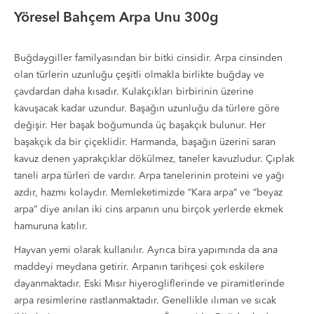
Yöresel Bahçem Arpa Unu 300g
Buğdaygiller familyasından bir bitki cinsidir. Arpa cinsinden
olan türlerin uzunluğu çeşitli olmakla birlikte buğday ve
çavdardan daha kısadır. Kulakçıkları birbirinin üzerine
kavuşacak kadar uzundur. Başağın uzunluğu da türlere göre
değişir. Her başak boğumunda üç başakçık bulunur. Her
başakçık da bir çiçeklidir. Harmanda, başağın üzerini saran
kavuz denen yaprakçıklar dökülmez, taneler kavuzludur. Çıplak
taneli arpa türleri de vardır. Arpa tanelerinin proteini ve yağı
azdır, hazmı kolaydır. Memleketimizde “Kara arpa” ve “beyaz
arpa” diye anılan iki cins arpanın unu birçok yerlerde ekmek
hamuruna katılır.
Hayvan yemi olarak kullanılır. Ayrıca bira yapımında da ana
maddeyi meydana getirir. Arpanın tarihçesi çok eskilere
dayanmaktadır. Eski Mısır hiyerogliflerinde ve piramitlerinde
arpa resimlerine rastlanmaktadır. Genellikle ılıman ve sıcak