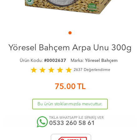
Yöresel Bahçem Arpa Unu 300g
Ürün Kodu:
#0002637
Marka:
Yöresel Bahçem
star
star
star
star
star
2637
Değerlendirme
75.00
TL
Bu ürün stoklarımızda mevcuttur.
TIKLA WHATSAPP İLE SİPARİŞ VER
0533 260 58 61