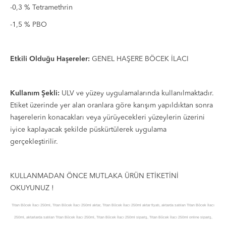
-0,3 % Tetramethrin
-1,5 % PBO
Etkili Olduğu Haşereler:
GENEL HAŞERE BÖCEK İLACI
Kullanım Şekli:
ULV ve yüzey uygulamalarında kullanılmaktadır.
Etiket üzerinde yer alan oranlara göre karışım yapıldıktan sonra
haşerelerin konacakları veya yürüyecekleri yüzeylerin üzerini
iyice kaplayacak şekilde püskürtülerek uygulama
gerçekleştirilir.
KULLANMADAN ÖNCE MUTLAKA ÜRÜN ETİKETİNİ
OKUYUNUZ !
Titan Böcek İlacı 250ml, Titan Böcek İlacı 250ml aktar, Titan Böcek İlacı 250ml aktar fiyatı, aktarda satılan Titan Böcek İlacı
250ml, aktarlarda satılan Titan Böcek İlacı 250ml, Titan Böcek İlacı 250ml sipariş, Titan Böcek İlacı 250ml online sipariş,