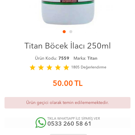
Titan Böcek İlacı 250ml
Ürün Kodu:
7559
Marka:
Titan
star
star
star
star
star
1805
Değerlendirme
50.00
TL
Ürün geçici olarak temin edilememektedir.
TIKLA WHATSAPP İLE SİPARİŞ VER
0533 260 58 61