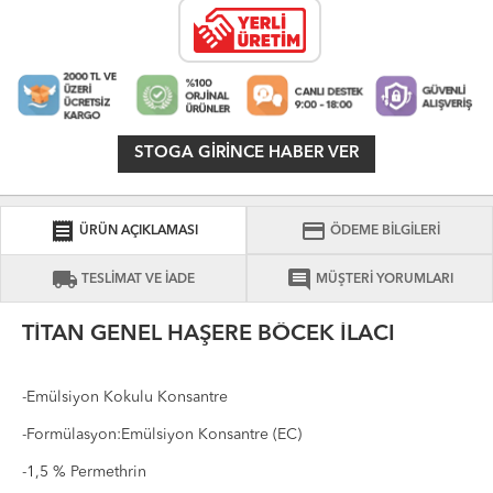
STOGA GIRINCE HABER VER
receipt
credit_card
ÜRÜN AÇIKLAMASI
ÖDEME BİLGİLERİ
local_shipping
comment
TESLİMAT VE İADE
MÜŞTERİ YORUMLARI
TİTAN GENEL HAŞERE BÖCEK İLACI
-Emülsiyon Kokulu Konsantre
-Formülasyon:Emülsiyon Konsantre (EC)
-1,5 % Permethrin