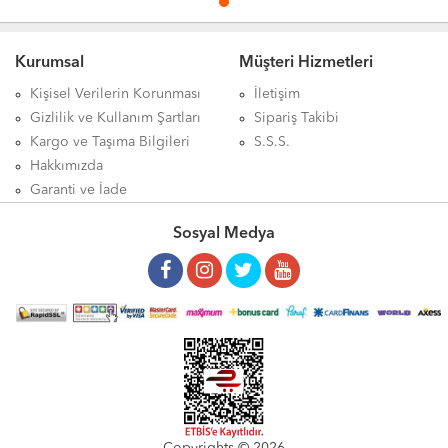
250ml mideye dokunurmu, Titan Böcek İlacı 250ml her gün kullanılırmı, Titan Böcek İlacı 250ml kaç günde bir kullanılır, Titan
Böcek İlacı 250ml aktarlarda bulunurmu, Titan Böcek İlacı 250ml ne için kullanılır, Titan Böcek İlacı 250ml ne sıklıkla
Kurumsal
Müşteri Hizmetleri
kullanılır, Titan Böcek İlacı 250ml aktarda satılırmı, Titan Böcek İlacı 250ml ürünü hakkındaki tüm bilgilerini detaylarını
Aktardangelsin online alışveriş mağazalarında bulabilirsiniz.
Kişisel Verilerin Korunması
İletişim
Gizlilik ve Kullanım Şartları
Sipariş Takibi
Kargo ve Taşıma Bilgileri
S.S.S.
Hakkımızda
Garanti ve İade
Sosyal Medya