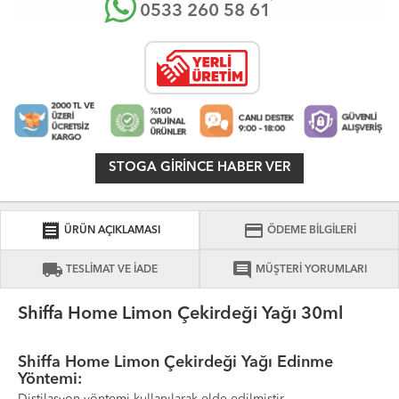
0533 260 58 61
STOGA GIRINCE HABER VER
receipt
credit_card
ÜRÜN AÇIKLAMASI
ÖDEME BİLGİLERİ
local_shipping
comment
TESLİMAT VE İADE
MÜŞTERİ YORUMLARI
Shiffa Home Limon Çekirdeği Yağı 30ml
Shiffa Home Limon Çekirdeği Yağı Edinme
Yöntemi: