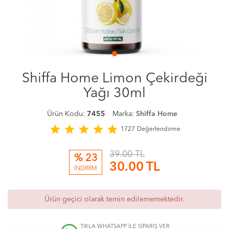
Shiffa Home Limon Çekirdeği
Yağı 30ml
Ürün Kodu:
7455
Marka:
Shiffa Home
star
star
star
star
star
1727
Değerlendirme
39.00 TL
% 23
30.00
TL
İNDİRİM
Ürün geçici olarak temin edilememektedir.
TIKLA WHATSAPP İLE SİPARİŞ VER