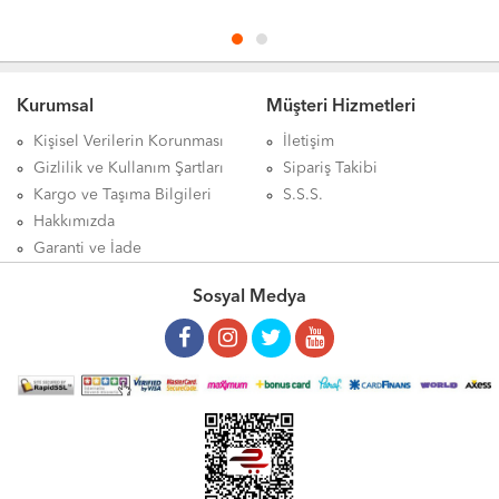
Limon Çekirdeği Yağı 30ml ürünü satışı, Shiffa Home Limon Çekirdeği Yağı 30ml ürünü satan, Shiffa Home Limon Çekirdeği
Yağı 30ml ürünü satış yerleri, Shiffa Home Limon Çekirdeği Yağı 30mlürünü satılan yerler, Shiffa Home Limon Çekirdeği Yağı
30ml ürünü satan yerler, Shiffa Home Limon Çekirdeği Yağı 30ml ürünü nerede satılır, Shiffa Home Limon Çekirdeği Yağı 30ml
Kurumsal
Müşteri Hizmetleri
ürünü nereden alınır, Shiffa Home Limon Çekirdeği Yağı 30ml ürünü nerelerde satılıyor, Shiffa Home Limon Çekirdeği Yağı
30ml ürünü nerden alabilirim, Shiffa Home Limon Çekirdeği Yağı 30ml ürünü etkileri, Shiffa Home Limon Çekirdeği Yağı 30ml
Kişisel Verilerin Korunması
İletişim
ürünü nasıl kullanılır, Shiffa Home Limon Çekirdeği Yağı 30ml ürünü nerde, Shiffa Home Limon Çekirdeği Yağı 30ml ürünü
Gizlilik ve Kullanım Şartları
Sipariş Takibi
faydası, Shiffa Home Limon Çekirdeği Yağı 30ml ürünü faydaları neler, Shiffa Home Limon Çekirdeği Yağı 30ml zararları,
Kargo ve Taşıma Bilgileri
S.S.S.
Shiffa Home Limon Çekirdeği Yağı 30ml yan etkileri, Shiffa Home Limon Çekirdeği Yağı 30ml aktarlarda bulunurmu, Shiffa
Hakkımızda
Home Limon Çekirdeği Yağı 30ml nedir, Shiffa Home Limon Çekirdeği Yağı 30ml haftada kaç kez kullanılır, Shiffa Home
Garanti ve İade
Limon Çekirdeği Yağı 30ml günde kaç kez kullanılır, Shiffa Home Limon Çekirdeği Yağı 30ml mideye dokunurmu, Shiffa Home
Sosyal Medya
Limon Çekirdeği Yağı 30ml her gün kullanılırmı, Shiffa Home Limon Çekirdeği Yağı 30ml kaç günde bir kullanılır, Shiffa Home
Limon Çekirdeği Yağı 30ml aktarlarda bulunurmu, Shiffa Home Limon Çekirdeği Yağı 30ml ne için kullanılır, Shiffa Home
Limon Çekirdeği Yağı 30ml ne sıklıkla kullanılır, Shiffa Home Limon Çekirdeği Yağı 30ml aktarda satılırmı, Shiffa Home Limon
Çekirdeği Yağı 30ml ürünü hakkındaki tüm bilgilerini detaylarını Aktardangelsin online alışveriş mağazalarında bulabilirsiniz.