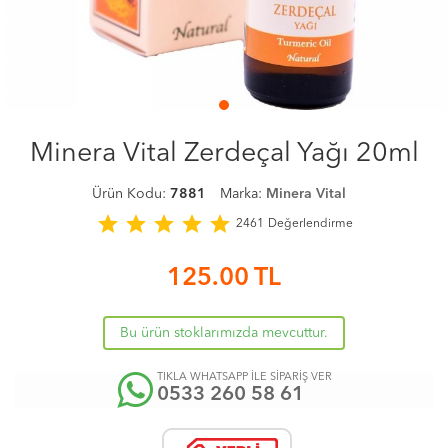
Minera Vital Zerdeçal Yağı 20ml
Ürün Kodu:
7881
Marka:
Minera Vital
star
star
star
star
star
2461
Değerlendirme
125.00
TL
Bu ürün stoklarımızda mevcuttur.
TIKLA WHATSAPP İLE SİPARİŞ VER
0533 260 58 61