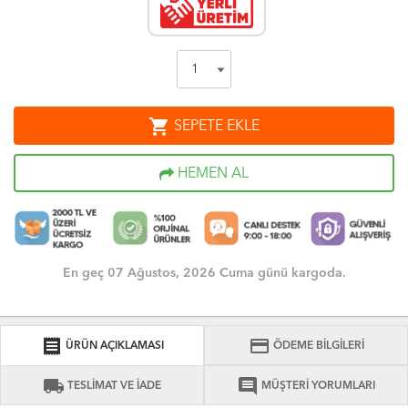
shopping_cart
SEPETE EKLE
HEMEN AL
En geç 07 Ağustos, 2026 Cuma günü kargoda.
receipt
credit_card
ÜRÜN AÇIKLAMASI
ÖDEME BİLGİLERİ
local_shipping
comment
TESLİMAT VE İADE
MÜŞTERİ YORUMLARI