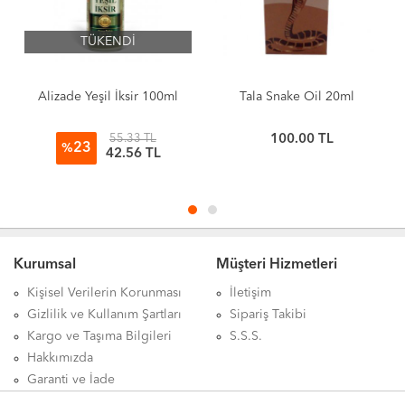
Zerdeçal Yağı 20ml satılan, Minera Vital Zerdeçal Yağı 20ml satılır, Minera Vital Zerdeçal Yağı 20ml etkileri, Minera Vital
Zerdeçal Yağı 20ml nasıl kullanılır, Minera Vital Zerdeçal Yağı 20ml nerde, Minera Vital Zerdeçal Yağı 20ml faydası, Minera
TÜKENDİ
Vital Zerdeçal Yağı 20ml ne işe yarar, Minera Vital Zerdeçal Yağı 20ml ne kadar, Minera Vital Zerdeçal Yağı 20ml fiyatı, Minera
Vital Zerdeçal Yağı 20ml fiyatları, Minera Vital Zerdeçal Yağı 20ml detayları, Minera Vital Zerdeçal Yağı 20ml açıklamaları,
Minera Vital Zerdeçal Yağı 20ml ürünü faydaları, Minera Vital Zerdeçal Yağı 20ml ürünü kullanımı, Minera Vital Zerdeçal Yağı
Alizade Yeşil İksir 100ml
Tala Snake Oil 20ml
20ml ürünü faydaları ve kullanımı, Minera Vital Zerdeçal Yağı 20ml ürünü hakkında, Minera Vital Zerdeçal Yağı 20ml ürünü
yorum, Minera Vital Zerdeçal Yağı 20ml ürünü satışı, Minera Vital Zerdeçal Yağı 20ml ürünü satan, Minera Vital Zerdeçal Yağı
55.33 TL
100.00
TL
23
%
42.56
TL
20ml ürünü satış yerleri, Minera Vital Zerdeçal Yağı 20mlürünü satılan yerler, Minera Vital Zerdeçal Yağı 20ml ürünü satan
yerler, Minera Vital Zerdeçal Yağı 20ml ürünü nerede satılır, Minera Vital Zerdeçal Yağı 20ml ürünü nereden alınır, Minera Vital
Zerdeçal Yağı 20ml ürünü nerelerde satılıyor, Minera Vital Zerdeçal Yağı 20ml ürünü nerden alabilirim, Minera Vital Zerdeçal
Yağı 20ml ürünü etkileri, Minera Vital Zerdeçal Yağı 20ml ürünü nasıl kullanılır, Minera Vital Zerdeçal Yağı 20ml ürünü nerde,
Minera Vital Zerdeçal Yağı 20ml ürünü faydası, Minera Vital Zerdeçal Yağı 20ml ürünü faydaları neler, Minera Vital Zerdeçal
Kurumsal
Müşteri Hizmetleri
Yağı 20ml zararları, Minera Vital Zerdeçal Yağı 20ml yan etkileri, Minera Vital Zerdeçal Yağı 20ml aktarlarda bulunurmu, Minera
Vital Zerdeçal Yağı 20ml nedir, Minera Vital Zerdeçal Yağı 20ml haftada kaç kez kullanılır, Minera Vital Zerdeçal Yağı 20ml
Kişisel Verilerin Korunması
İletişim
günde kaç kez kullanılır, Minera Vital Zerdeçal Yağı 20ml mideye dokunurmu, Minera Vital Zerdeçal Yağı 20ml her gün
Gizlilik ve Kullanım Şartları
Sipariş Takibi
kullanılırmı, Minera Vital Zerdeçal Yağı 20ml kaç günde bir kullanılır, Minera Vital Zerdeçal Yağı 20ml aktarlarda bulunurmu,
Kargo ve Taşıma Bilgileri
S.S.S.
Minera Vital Zerdeçal Yağı 20ml ne için kullanılır, Minera Vital Zerdeçal Yağı 20ml ne sıklıkla kullanılır, Minera Vital Zerdeçal
Hakkımızda
Yağı 20ml aktarda satılırmı, Minera Vital Zerdeçal Yağı 20ml ürünü hakkındaki tüm bilgilerini detaylarını Aktardangelsin online
Garanti ve İade
alışveriş mağazalarında bulabilirsiniz.