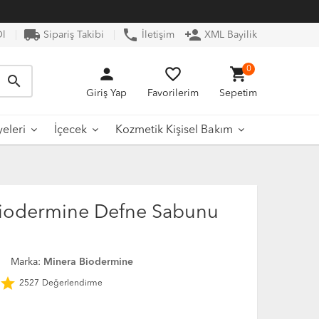
local_shipping
phone
person_add
Ol
Sipariş Takibi
İletişim
XML Bayilik
person
favorite_border
shopping_cart
0
search
Giriş Yap
Favorilerim
Sepetim
yeleri
İçecek
Kozmetik Kişisel Bakım
iodermine Defne Sabunu
7
Marka:
Minera Biodermine
star
2527
Değerlendirme