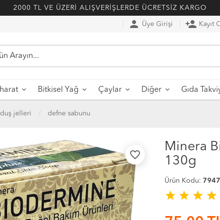
2000 TL VE ÜZERİ ALIŞVERİŞLERDE ÜCRETSİZ KARGO
person
person_add
Üye Girişi
Kayıt 
harat
Bitkisel Yağ
Çaylar
Diğer
Gıda Takvi
duş jelleri
defne sabunu
Minera B
favorite_border
130g
Ürün Kodu:
794
star
star
star
star