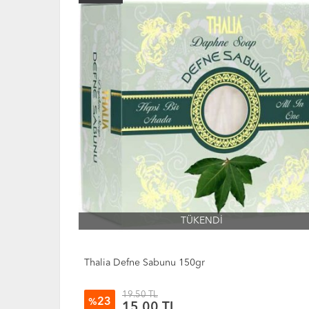
Sabunu 130g ürünü yorum, Minera Biodermine Defne Sabunu 130g ürünü satışı, Minera Biodermine Def
130g ürünü nerede satılır, Minera Biodermine Defne Sabunu 130g ürünü nereden alınır, Minera Biod
Biodermine Defne Sabunu 130g ürünü nerde, Minera Biodermine Defne Sabunu 130g ürünü faydası, Min
Defne Sabunu 130g nedir, Minera Biodermine Defne Sabunu 130g haftada kaç kez kullanılır, Minera 
Minera Biodermine Defne Sabunu 130g aktarlarda bulunurmu, Minera Biodermine Defne Sabunu 130g ne i
TÜKENDİ
Thalia Defne Sabunu 150gr
19.50 TL
23
%
15.00
TL