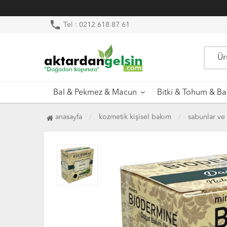
phone
Tel : 0212 618 87 61
Bal & Pekmez & Macun
Bitki & Tohum & Ba
anasayfa
kozmetik kişisel bakım
sabunlar ve 