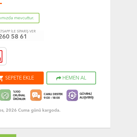
L
rımızda mevcuttur.
TSAPP İLE SİPARİŞ VER
260 58 61
ng_cart
SEPETE EKLE
HEMEN AL
os, 2026 Cuma günü kargoda.