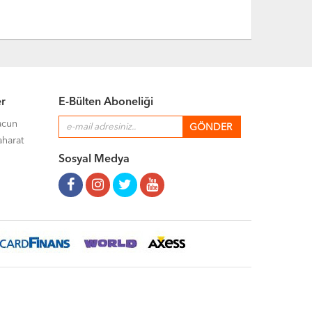
er
E-Bülten Aboneliği
acun
aharat
Sosyal Medya