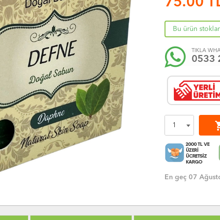
75.00
T
Bu ürün stokla
TIKLA WHA
0533 
shoppi
En geç 07 Ağust