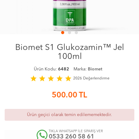
Biomet S1 Glukozamin™ Jel
100ml
Ürün Kodu:
6482
Marka:
Biomet
star
star
star
star
star
2026
Değerlendirme
500.00
TL
Ürün geçici olarak temin edilememektedir.
TIKLA WHATSAPP İLE SİPARİŞ VER
0533 260 58 61