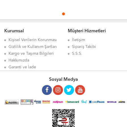
100ml ürünü satışı, Biomet S1 Glukozamin™ Jel 100ml ürünü satan, Biomet S1 Glukozamin™ Jel 100ml ürünü satış yerleri,
Biomet S1 Glukozamin™ Jel 100mlürünü satılan yerler, Biomet S1 Glukozamin™ Jel 100ml ürünü satan yerler, Biomet S1
Glukozamin™ Jel 100ml ürünü nerede satılır, Biomet S1 Glukozamin™ Jel 100ml ürünü nereden alınır, Biomet S1
Glukozamin™ Jel 100ml ürünü nerelerde satılıyor, Biomet S1 Glukozamin™ Jel 100ml ürünü nerden alabilirim, Biomet S1
Kurumsal
Müşteri Hizmetleri
Glukozamin™ Jel 100ml ürünü etkileri, Biomet S1 Glukozamin™ Jel 100ml ürünü nasıl kullanılır, Biomet S1 Glukozamin™
Jel 100ml ürünü nerde, Biomet S1 Glukozamin™ Jel 100ml ürünü faydası, Biomet S1 Glukozamin™ Jel 100ml ürünü faydaları
Kişisel Verilerin Korunması
İletişim
neler, Biomet S1 Glukozamin™ Jel 100ml zararları, Biomet S1 Glukozamin™ Jel 100ml yan etkileri, Biomet S1 Glukozamin™
Gizlilik ve Kullanım Şartları
Sipariş Takibi
Jel 100ml aktarlarda bulunurmu, Biomet S1 Glukozamin™ Jel 100ml nedir, Biomet S1 Glukozamin™ Jel 100ml haftada kaç
Kargo ve Taşıma Bilgileri
S.S.S.
kez kullanılır, Biomet S1 Glukozamin™ Jel 100ml günde kaç kez kullanılır, Biomet S1 Glukozamin™ Jel 100ml mideye
Hakkımızda
dokunurmu, Biomet S1 Glukozamin™ Jel 100ml her gün kullanılırmı, Biomet S1 Glukozamin™ Jel 100ml kaç günde bir
Garanti ve İade
kullanılır, Biomet S1 Glukozamin™ Jel 100ml aktarlarda bulunurmu, Biomet S1 Glukozamin™ Jel 100ml ne için kullanılır,
Sosyal Medya
Biomet S1 Glukozamin™ Jel 100ml ne sıklıkla kullanılır, Biomet S1 Glukozamin™ Jel 100ml aktarda satılırmı, Biomet S1
Glukozamin™ Jel 100ml ürünü hakkındaki tüm bilgilerini detaylarını Aktardangelsin online alışveriş mağazalarında
bulabilirsiniz.