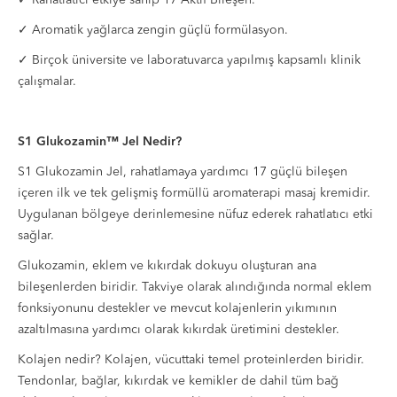
✓ Rahatlatıcı etkiye sahip 17 Aktif Bileşen.
✓ Aromatik yağlarca zengin güçlü formülasyon.
✓ Birçok üniversite ve laboratuvarca yapılmış kapsamlı klinik
çalışmalar.
S1 Glukozamin™ Jel Nedir?
S1 Glukozamin Jel, rahatlamaya yardımcı 17 güçlü bileşen
içeren ilk ve tek gelişmiş formüllü aromaterapi masaj kremidir.
Uygulanan bölgeye derinlemesine nüfuz ederek rahatlatıcı etki
sağlar.
Glukozamin, eklem ve kıkırdak dokuyu oluşturan ana
bileşenlerden biridir. Takviye olarak alındığında normal eklem
fonksiyonunu destekler ve mevcut kolajenlerin yıkımının
azaltılmasına yardımcı olarak kıkırdak üretimini destekler.
Kolajen nedir? Kolajen, vücuttaki temel proteinlerden biridir.
Tendonlar, bağlar, kıkırdak ve kemikler de dahil tüm bağ