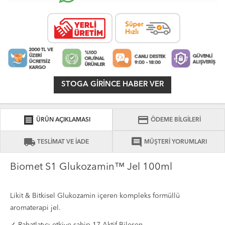
STOGA GIRINCE HABER VER
receipt
credit_card
ÜRÜN AÇIKLAMASI
ÖDEME BİLGİLERİ
local_shipping
comment
TESLİMAT VE İADE
MÜŞTERİ YORUMLARI
Biomet S1 Glukozamin™ Jel 100ml
Likit & Bitkisel Glukozamin içeren kompleks formüllü
aromaterapi jel.