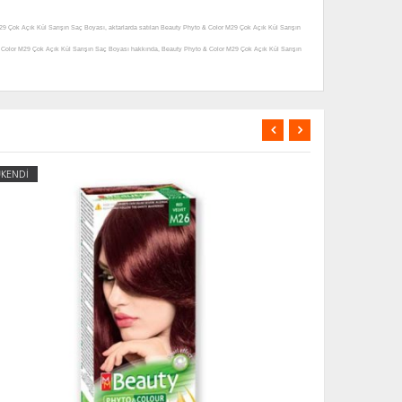
29 Çok Açık Kül Sarışın Saç Boyası, aktarlarda satılan Beauty Phyto & Color M29 Çok Açık Kül Sarışın
& Color M29 Çok Açık Kül Sarışın Saç Boyası hakkında, Beauty Phyto & Color M29 Çok Açık Kül Sarışın
ki yorumlar, Beauty Phyto & Color M29 Çok Açık Kül Sarışın Saç Boyası açıklamalı detayları, Beauty
ül Sarışın Saç Boyası zararlı mı, Beauty Phyto & Color M29 Çok Açık Kül Sarışın Saç Boyası uyarılar,
k Açık Kül Sarışın Saç Boyası satan, Beauty Phyto & Color M29 Çok Açık Kül Sarışın Saç Boyası satış
 Phyto & Color M29 Çok Açık Kül Sarışın Saç Boyası nereden alınır, Beauty Phyto & Color M29 Çok Açık
aç Boyası satılır, Beauty Phyto & Color M29 Çok Açık Kül Sarışın Saç Boyası etkileri, Beauty Phyto &
ÜKENDİ
TÜKENDİ
arışın Saç Boyası ne işe yarar, Beauty Phyto & Color M29 Çok Açık Kül Sarışın Saç Boyası ne kadar,
Açık Kül Sarışın Saç Boyası açıklamaları, Beauty Phyto & Color M29 Çok Açık Kül Sarışın Saç Boyası
oyası ürünü hakkında, Beauty Phyto & Color M29 Çok Açık Kül Sarışın Saç Boyası ürünü yorum, Beauty
lor M29 Çok Açık Kül Sarışın Saç Boyasıürünü satılan yerler, Beauty Phyto & Color M29 Çok Açık Kül
Kül Sarışın Saç Boyası ürünü nerelerde satılıyor, Beauty Phyto & Color M29 Çok Açık Kül Sarışın Saç
aç Boyası ürünü nerde, Beauty Phyto & Color M29 Çok Açık Kül Sarışın Saç Boyası ürünü faydası, Beauty
or M29 Çok Açık Kül Sarışın Saç Boyası aktarlarda bulunurmu, Beauty Phyto & Color M29 Çok Açık Kül
l Sarışın Saç Boyası mideye dokunurmu, Beauty Phyto & Color M29 Çok Açık Kül Sarışın Saç Boyası her
 ne için kullanılır, Beauty Phyto & Color M29 Çok Açık Kül Sarışın Saç Boyası ne sıklıkla kullanılır,
elsin online alışveriş mağazalarında bulabilirsiniz.