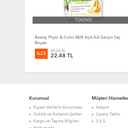
TÜKENDİ
şın Saç
Beauty Phyto & Color M27 Kül Sarışın Saç Boyası
29.22 TL
23
%
22.48
TL
Kurumsal
Müşteri Hizmetler
Kişisel Verilerin Korunması
İletişim
Gizlilik ve Kullanım Şartları
Sipariş Takibi
Kargo ve Taşıma Bilgileri
S.S.S.
Hakkımızda