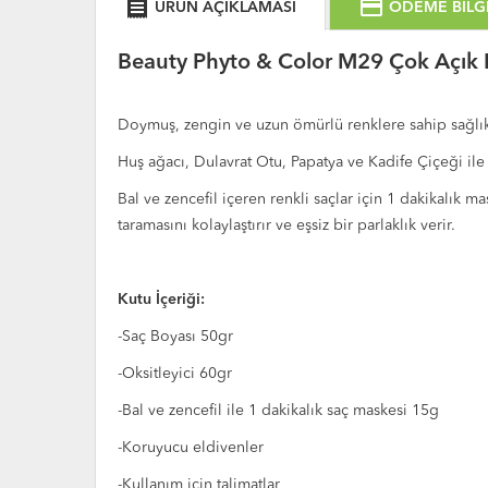
receipt
credit_card
ÜRÜN AÇIKLAMASI
ÖDEME BİLGİ
Beauty Phyto & Color M29 Çok Açık K
Doymuş, zengin ve uzun ömürlü renklere sahip sağlıkl
Huş ağacı, Dulavrat Otu, Papatya ve Kadife Çiçeği ile 
Bal ve zencefil içeren renkli saçlar için 1 dakikalık ma
taramasını kolaylaştırır ve eşsiz bir parlaklık verir.
Kutu İçeriği:
-Saç Boyası 50gr
-Oksitleyici 60gr
-Bal ve zencefil ile 1 dakikalık saç maskesi 15g
-Koruyucu eldivenler
-Kullanım için talimatlar