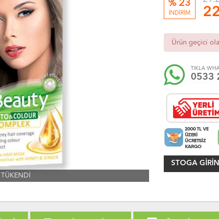
% 23
22
İNDİRİM
Ürün geçici ol
TIKLA WHA
0533 
STOGA GIRIN
TÜKENDİ