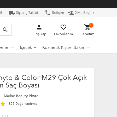
local_shipping
phone
person_add
Ol
Sipariş Takibi
İletişim
XML Bayilik
person
favorite_border
shopping_cart
0
search
Giriş Yap
Favorilerim
Sepetim
yeleri
İçecek
Kozmetik Kişisel Bakım
hyto & Color M29 Çok Açık
ın Saç Boyası
0
Marka:
Beauty Phyto
star
1825
Değerlendirme
22 TL