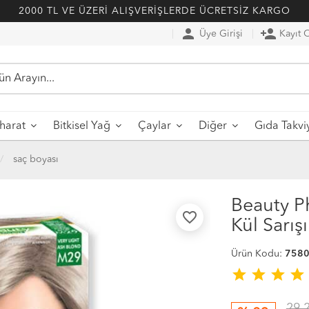
2000 TL VE ÜZERİ ALIŞVERİŞLERDE ÜCRETSİZ KARGO
person
person_add
Üye Girişi
Kayıt 
harat
Bitkisel Yağ
Çaylar
Diğer
Gıda Takvi
saç boyası
Beauty P
favorite_border
Kül Sarış
Ürün Kodu:
758
star
star
star
star
29.