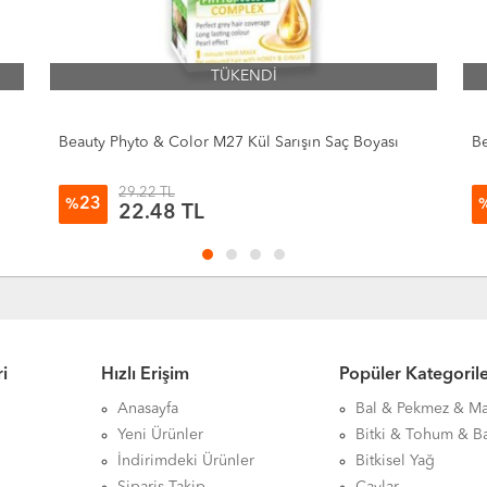
TÜKENDİ
Beauty Phyto & Color M26 Kırmızı Kadife Saç Boyası
Be
Bo
29.22 TL
23
%
22.48
TL
i
Hızlı Erişim
Popüler Kategoril
Anasayfa
Bal & Pekmez & M
Yeni Ürünler
Bitki & Tohum & B
İndirimdeki Ürünler
Bitkisel Yağ
Sipariş Takip
Çaylar