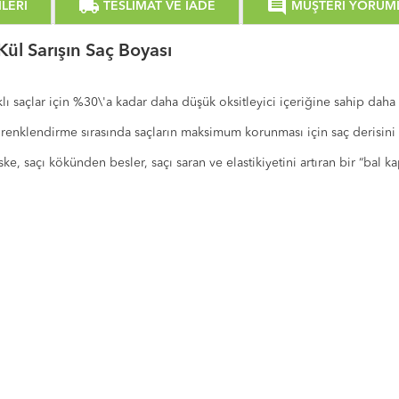
local_shipping
comment
LERİ
TESLİMAT VE İADE
MÜŞTERİ YORUM
ül Sarışın Saç Boyası
ı saçlar için %30\'a kadar daha düşük oksitleyici içeriğine sahip daha
renklendirme sırasında saçların maksimum korunması için saç derisini ya
ske, saçı kökünden besler, saçı saran ve elastikiyetini artıran bir “bal ka