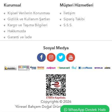
Kurumsal
Müşteri Hizmetleri
Kantaron Ekstraktı Kapsül ürünü nerden alabilirim, Balen Sarı Kantaron Ekstraktı Kapsül ürünü etkileri, Balen Sarı Kantaron
Ekstraktı Kapsül ürünü nasıl kullanılır, Balen Sarı Kantaron Ekstraktı Kapsül ürünü nerde, Balen Sarı Kantaron Ekstraktı
Kişisel Verilerin Korunması
İletişim
Kapsül ürünü faydası, Balen Sarı Kantaron Ekstraktı Kapsül ürünü faydaları neler, Balen Sarı Kantaron Ekstraktı Kapsül
Gizlilik ve Kullanım Şartları
Sipariş Takibi
zararları, Balen Sarı Kantaron Ekstraktı Kapsül yan etkileri, Balen Sarı Kantaron Ekstraktı Kapsül aktarlarda bulunurmu, Balen
Kargo ve Taşıma Bilgileri
S.S.S.
Sarı Kantaron Ekstraktı Kapsül nedir, Balen Sarı Kantaron Ekstraktı Kapsül haftada kaç kez kullanılır, Balen Sarı Kantaron
Hakkımızda
Ekstraktı Kapsül günde kaç kez kullanılır, Balen Sarı Kantaron Ekstraktı Kapsül mideye dokunurmu, Balen Sarı Kantaron
Garanti ve İade
Ekstraktı Kapsül her gün kullanılırmı, Balen Sarı Kantaron Ekstraktı Kapsül kaç günde bir kullanılır, Balen Sarı Kantaron
Sosyal Medya
Ekstraktı Kapsül aktarlarda bulunurmu, Balen Sarı Kantaron Ekstraktı Kapsül ne için kullanılır, Balen Sarı Kantaron Ekstraktı
Kapsül ne sıklıkla kullanılır, Balen Sarı Kantaron Ekstraktı Kapsül aktarda satılırmı, Balen Sarı Kantaron Ekstraktı Kapsül
ürünü hakkındaki tüm bilgilerini detaylarını Aktardangelsin online alışveriş mağazalarında bulabilirsiniz.
Copyrights © 2026
Yöresel Bahçem Doğal Ürünler Gıda San.Tic.Ltd.Şti
WhasApp Destek Hattı