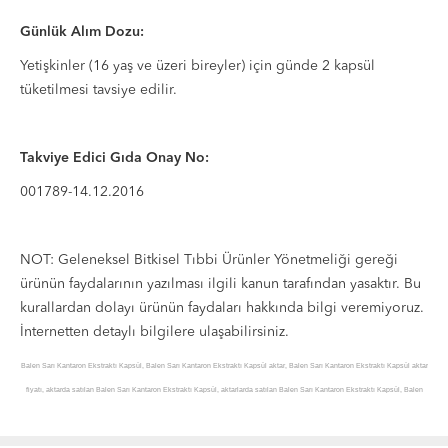
Günlük Alım Dozu:
Yetişkinler (16 yaş ve üzeri bireyler) için günde 2 kapsül
tüketilmesi tavsiye edilir.
Takviye Edici Gıda Onay No:
001789-14.12.2016
NOT: Geleneksel Bitkisel Tıbbi Ürünler Yönetmeliği gereği
ürünün faydalarının yazılması ilgili kanun tarafından yasaktır. Bu
kurallardan dolayı ürünün faydaları hakkında bilgi veremiyoruz.
İnternetten detaylı bilgilere ulaşabilirsiniz.
Balen Sarı Kantaron Ekstraktı Kapsül, Balen Sarı Kantaron Ekstraktı Kapsül aktar, Balen Sarı Kantaron Ekstraktı Kapsül aktar
fiyatı, aktarda satılan Balen Sarı Kantaron Ekstraktı Kapsül, aktarlarda satılan Balen Sarı Kantaron Ekstraktı Kapsül, Balen
Sarı Kantaron Ekstraktı Kapsül sipariş, Balen Sarı Kantaron Ekstraktı Kapsül online sipariş, Balen Sarı Kantaron Ekstraktı
Kapsül ürünü, Balen Sarı Kantaron Ekstraktı Kapsül hakkında, Balen Sarı Kantaron Ekstraktı Kapsül hakkında açıklama,