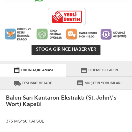
STOGA GIRINCE HABER VER
receipt
credit_card
ÜRÜN AÇIKLAMASI
ÖDEME BİLGİLERİ
local_shipping
comment
TESLİMAT VE İADE
MÜŞTERİ YORUMLARI
Balen Sarı Kantaron Ekstraktı (St. John\'s
Wort) Kapsül
375 MG*60 KAPSÜL