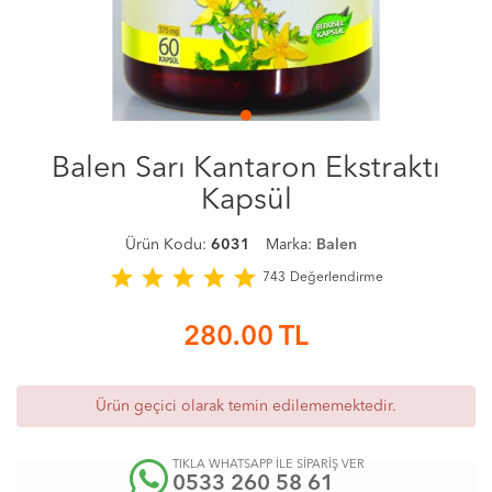
Balen Sarı Kantaron Ekstraktı
Kapsül
Ürün Kodu:
6031
Marka:
Balen
star
star
star
star
star
743
Değerlendirme
280.00
TL
Ürün geçici olarak temin edilememektedir.
TIKLA WHATSAPP İLE SİPARİŞ VER
0533 260 58 61