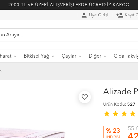
2000 TL VE ÜZERİ ALIŞVERİŞLERDE ÜCRETSİZ KARGO
person
person_add
Üye Girişi
Kayıt 
harat
Bitkisel Yağ
Çaylar
Diğer
Gıda Takvi
m
Alizade 
favorite_border
Ürün Kodu:
527
star
star
star
star
55.
% 23
42
İNDİRİM