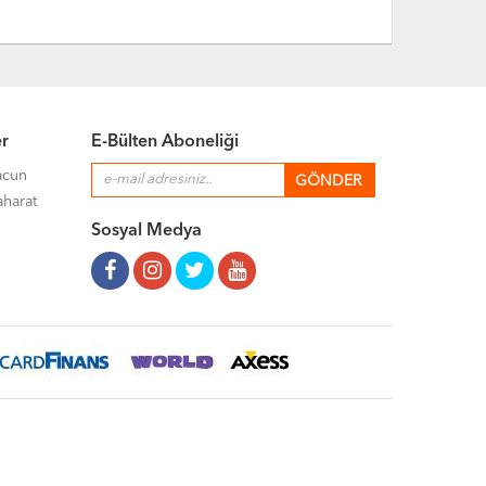
er
E-Bülten Aboneliği
acun
aharat
Sosyal Medya