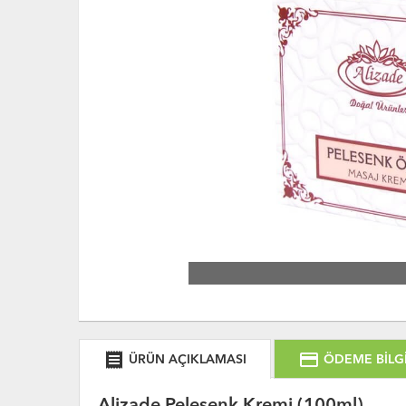
receipt
credit_card
ÜRÜN AÇIKLAMASI
ÖDEME BİLGİ
Alizade Pelesenk Kremi (100ml)