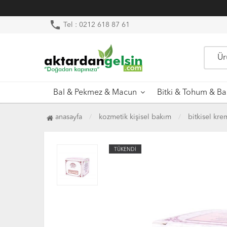
phone
Tel : 0212 618 87 61
Bal & Pekmez & Macun
Bitki & Tohum & Ba
anasayfa
kozmetik kişisel bakım
bitkisel kre
TÜKENDİ