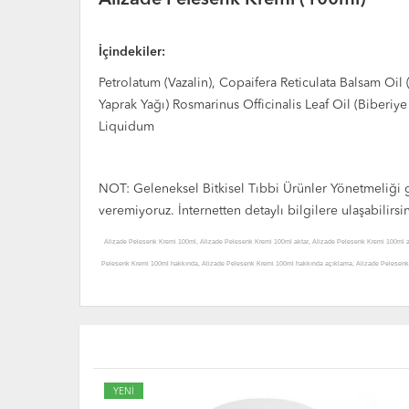
İçindekiler:
Petrolatum (Vazalin), Copaifera Reticulata Balsam Oil
Yaprak Yağı) Rosmarinus Officinalis Leaf Oil (Biberiye
Liquidum
NOT: Geleneksel Bitkisel Tıbbi Ürünler Yönetmeliği ge
veremiyoruz. İnternetten detaylı bilgilere ulaşabilirsi
Alizade Pelesenk Kremi 100ml, Alizade Pelesenk Kremi 100ml aktar, Alizade Pelesenk Kremi 100ml akt
Pelesenk Kremi 100ml hakkında, Alizade Pelesenk Kremi 100ml hakkında açıklama, Alizade Pelesenk K
kullanımı, Alizade Pelesenk Kremi 100ml zararları, Alizade Pelesenk Kremi 100ml zararlı mı, Alizade P
Pelesenk Kremi 100mlI satılan yerler, Alizade Pelesenk Kremi 100ml satan yerler, Alizade Pelesenk Kr
satılır, Alizade Pelesenk Kremi 100ml etkileri, Alizade Pelesenk Kremi 100ml nasıl kullanılır, Aliza
Pelesenk Kremi 100ml detayları, Alizade Pelesenk Kremi 100ml açıklamaları, Alizade Pelesenk Kremi 1
Kremi 100ml ürünü satışı, Alizade Pelesenk Kremi 100ml ürünü satan, Alizade Pelesenk Kremi 100ml ürü
YENİ
Kremi 100ml ürünü nerelerde satılıyor, Alizade Pelesenk Kremi 100ml ürünü nerden alabilirim, Alizade