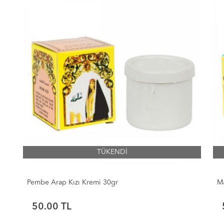
100ml aktarlarda bulunurmu, Alizade Pelesenk Kremi 100ml nedir, Alizade Pelesenk Kremi 100ml haftada kaç kez kullanılır, Alizade Pe
lizade Pelesenk Kremi 100ml aktarlarda bulunurmu, Alizade Pelesenk Kremi 100ml ne için kullanılır, Alizade Pelesenk Kremi 100ml ne sık
hakkındaki tüm bilgilerini detaylarını Aktardangelsin online alışveriş mağazalarında bulabilirsiniz.
TÜKENDİ
Pembe Arap Kızı Kremi 30gr
Ma
50.00
TL