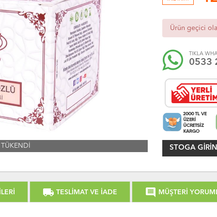
Ürün geçici ol
TIKLA WHA
0533 
TÜKENDİ
STOGA GIRIN
local_shipping
comment
LERİ
TESLİMAT VE İADE
MÜŞTERİ YORUM