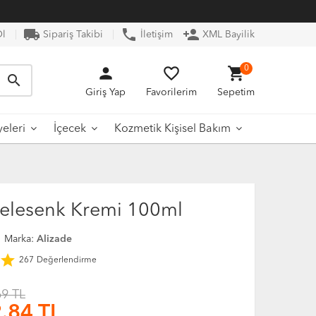
local_shipping
phone
person_add
Ol
Sipariş Takibi
İletişim
XML Bayilik
person
favorite_border
shopping_cart
0
search
Giriş Yap
Favorilerim
Sepetim
yeleri
İçecek
Kozmetik Kişisel Bakım
Pelesenk Kremi 100ml
Marka:
Alizade
star
267
Değerlendirme
69 TL
.84
TL