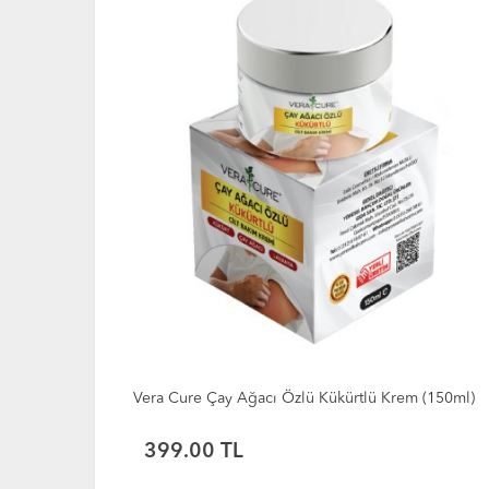
Pelesenk Kremi 100ml zararları, Alizade Pelesenk Kremi 100ml yan etkileri, Alizade Pelesenk Kremi 
Pelesenk Kremi 100ml her gün kullanılırmı, Alizade Pelesenk Kremi 100ml kaç günde bir kullanılır, A
Vera Cure Çay Ağacı Özlü Kükürtlü Krem (150ml)
399.00
TL