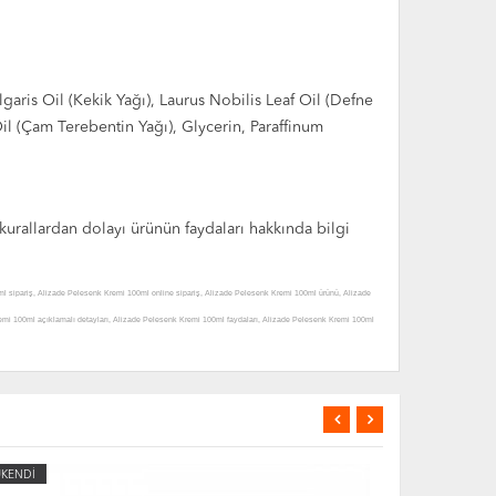
garis Oil (Kekik Yağı), Laurus Nobilis Leaf Oil (Defne
Oil (Çam Terebentin Yağı), Glycerin, Paraffinum
 kurallardan dolayı ürünün faydaları hakkında bilgi
l sipariş, Alizade Pelesenk Kremi 100ml online sipariş, Alizade Pelesenk Kremi 100ml ürünü, Alizade
i 100ml açıklamalı detayları, Alizade Pelesenk Kremi 100ml faydaları, Alizade Pelesenk Kremi 100ml
 100ml satışı, Alizade Pelesenk Kremi 100ml satan, Alizade Pelesenk Kremi 100ml satış yerleri, Alizade
enk Kremi 100ml nerden alabilirim, Alizade Pelesenk Kremi 100ml satılan, Alizade Pelesenk Kremi 100ml
 100ml ne kadar, Alizade Pelesenk Kremi 100ml fiyatı, Alizade Pelesenk Kremi 100ml fiyatları, Alizade
zade Pelesenk Kremi 100ml ürünü hakkında, Alizade Pelesenk Kremi 100ml ürünü yorum, Alizade Pelesenk
Kremi 100ml ürünü nerede satılır, Alizade Pelesenk Kremi 100ml ürünü nereden alınır, Alizade Pelesenk
ÜKENDİ
TÜKENDİ
izade Pelesenk Kremi 100ml ürünü faydası, Alizade Pelesenk Kremi 100ml ürünü faydaları neler, Alizade