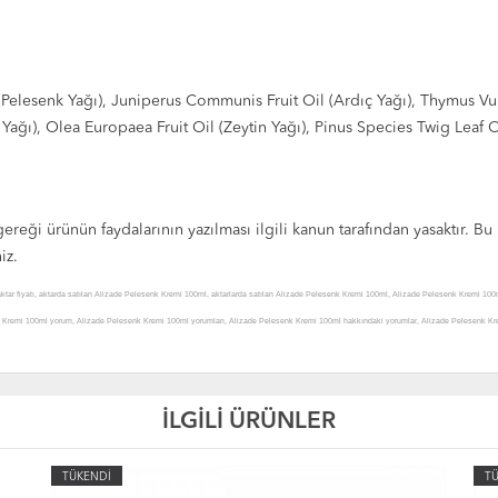
 (Pelesenk Yağı), Juniperus Communis Fruit Oil (Ardıç Yağı), Thymus Vul
 Yağı), Olea Europaea Fruit Oil (Zeytin Yağı), Pinus Species Twig Leaf 
reği ürünün faydalarının yazılması ilgili kanun tarafından yasaktır. Bu
niz.
ar fiyatı, aktarda satılan Alizade Pelesenk Kremi 100ml, aktarlarda satılan Alizade Pelesenk Kremi 100ml, Alizade Pelesenk Kremi 100m
remi 100ml yorum, Alizade Pelesenk Kremi 100ml yorumları, Alizade Pelesenk Kremi 100ml hakkındaki yorumlar, Alizade Pelesenk Krem
elesenk Kremi 100ml uyarılar, Alizade Pelesenk Kremi 100ml yararları, Alizade Pelesenk Kremi 100ml yararlı mı, Alizade Pelesenk Kremi
emi 100ml nerede satılır, Alizade Pelesenk Kremi 100ml nereden alınır, Alizade Pelesenk Kremi 100ml nerelerde satılıyor, Alizade Peles
de Pelesenk Kremi 100ml nerde, Alizade Pelesenk Kremi 100ml faydası, Alizade Pelesenk Kremi 100ml ne işe yarar, Alizade Pelesenk Kremi
İLGİLİ ÜRÜNLER
00ml ürünü faydaları, Alizade Pelesenk Kremi 100ml ürünü kullanımı, Alizade Pelesenk Kremi 100ml ürünü faydaları ve kullanımı, Ali
nü satış yerleri, Alizade Pelesenk Kremi 100mlürünü satılan yerler, Alizade Pelesenk Kremi 100ml ürünü satan yerler, Alizade Pelesenk 
TÜKENDİ
T
 Pelesenk Kremi 100ml ürünü etkileri, Alizade Pelesenk Kremi 100ml ürünü nasıl kullanılır, Alizade Pelesenk Kremi 100ml ürünü nerde, Al